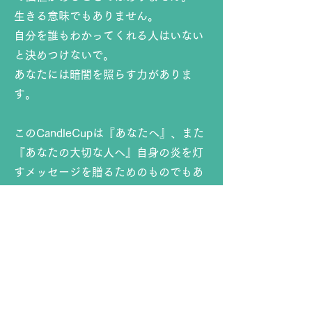
生きる意味でもありません。
自分を誰もわかってくれる人はいない
と決めつけないで。
あなたには暗闇を照らす力がありま
す。
このCandleCupは『あなたへ』、また
『あなたの大切な人へ』自身の炎を灯
すメッセージを贈るためのものでもあ
ります。
『kaolinecup』で作陶した器をはじ
め、
不要になった器を寄付いただいて
アップサイクルしたり、
壊れた器をいろんな方から貰い受け
『うつわ蘇生』
で蘇らせたものだった
り、