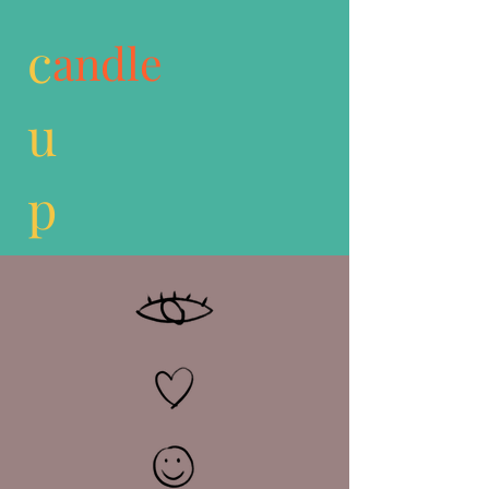
c
andle
u
p