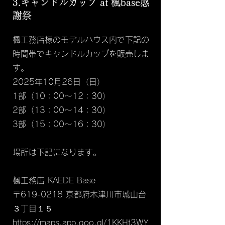
​3.キャンドルカップ at 楓base感
謝祭
楓工務店様のモデルハウス内で下記の
時間帯でキャンドルカップを販売しま
す。
2025年10月26日（日）
1部（10：00～12：30）
2部（13：00～14：30）
3部（15：00～16：30）
場所は下記になります。
楓工務店 KAEDE Base
〒619-0218 京都府木津川市城山台
３丁目１５
https://maps.app.goo.gl/1KKHt3WY