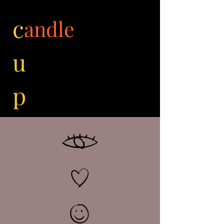
c
andle
u
p