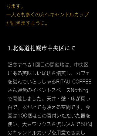
ります。
一人でも多くの方へキャンドルカップ
が届きますように。
​1.北海道札幌市中央区にて
​記念すべき1回目の開催地は、中央区
にある美味しい珈琲を焙煎し、カフェ
を営んでいらっしゃるRITAU COFFEE
さん運営のイベントスペースNothing
で開催しました。天井・壁・床が真っ
白で、器がとても映える空間です。今
回は100個ほどの寄付いただいた器を
使い、大豆ワックスを流し込んで80個
のキャンドルカップを用意できまし