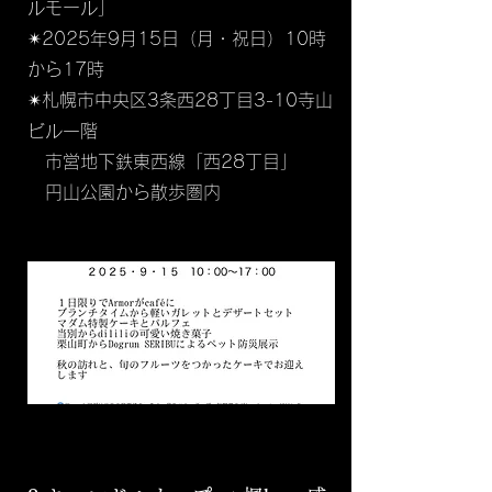
ルモール」
✴︎2025年9月15日（月・祝日）10時
から17時
✴︎札幌市中央区3条西28丁目3-10寺山
ビル一階
市営地下鉄東西線「西28丁目」
円山公園から散歩圏内