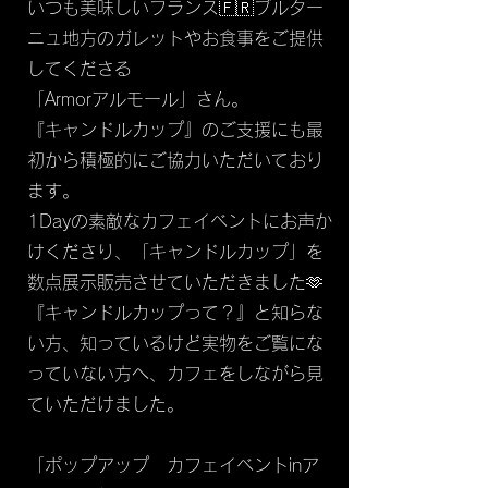
​
​​いつも美味しいフランス🇫🇷ブルター
ニュ地方のガレットやお食事をご提供
してくださる
「Armorアルモール」さん。
『キャンドルカップ』のご支援にも最
初から積極的にご協力いただいており
ます。
1Dayの素敵なカフェイベントにお声か
けくださり、「キャンドルカップ」を
数点展示販売させていただきました
🫶
『キャンドルカップって？』と知らな
い方、知っているけど実物をご覧にな
っていない方へ、カフェをしながら見
ていただけました。
「ポップアップ カフェイベントinア